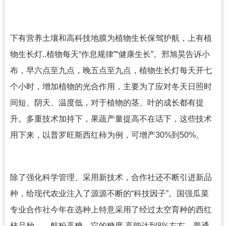
下有营养土壤和高科技地膜为植物生长保驾护航，上有植
物生长灯..植物每天“作息规律”“健康生长”。邢旭昊告诉小
布，早六点至九点，晚五点至九点，植物生长灯每天开七
个小时，增加植物的光合作用，主要为了应对冬天日照时
间短、阴天、温度低，对于植物的茎、叶的成长都有提
升。多重技术加持下，果蔬产量提高不在话下，这些技术
用下来，以普罗旺斯西红柿为例，可增产30%到50%。
除了强化科学管理、采用新技术，合作社还不断引进新品
种，给现代农业注入了源源不断的“科技因子”。国强瓜菜
专业合作社今年在选种上特意采用了经过太空育种的西红
柿品种——航粉高糖，它的糖度.高能达到8%左右，普通