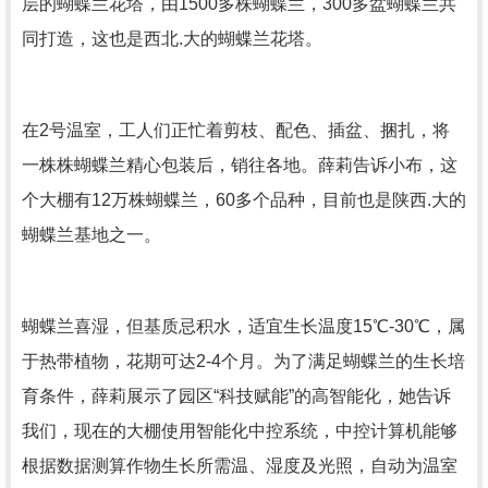
层的蝴蝶兰花塔，由1500多株蝴蝶兰，300多盆蝴蝶兰共
同打造，这也是西北.大的蝴蝶兰花塔。
在2号温室，工人们正忙着剪枝、配色、插盆、捆扎，将
一株株蝴蝶兰精心包装后，销往各地。薛莉告诉小布，这
个大棚有12万株蝴蝶兰，60多个品种，目前也是陕西.大的
蝴蝶兰基地之一。
蝴蝶兰喜湿，但基质忌积水，适宜生长温度15℃-30℃，属
于热带植物，花期可达2-4个月。为了满足蝴蝶兰的生长培
育条件，薛莉展示了园区“科技赋能”的高智能化，她告诉
我们，现在的大棚使用智能化中控系统，中控计算机能够
根据数据测算作物生长所需温、湿度及光照，自动为温室