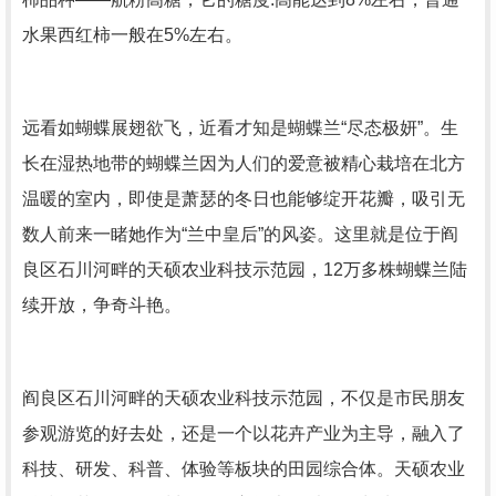
水果西红柿一般在5%左右。
远看如蝴蝶展翅欲飞，近看才知是蝴蝶兰“尽态极妍”。生
长在湿热地带的蝴蝶兰因为人们的爱意被精心栽培在北方
温暖的室内，即使是萧瑟的冬日也能够绽开花瓣，吸引无
数人前来一睹她作为“兰中皇后”的风姿。这里就是位于阎
良区石川河畔的天硕农业科技示范园，12万多株蝴蝶兰陆
续开放，争奇斗艳。
阎良区石川河畔的天硕农业科技示范园，不仅是市民朋友
参观游览的好去处，还是一个以花卉产业为主导，融入了
科技、研发、科普、体验等板块的田园综合体。天硕农业