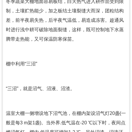
冬季蔬菜大棚地面容易板结，白天热气进入耕作层受到限
制，土壤贮热能少，加之板结土壤裂缝大而深，团粒结构
差，前半夜易失热，后半夜气温低，易造成冻害。趁通风
时进行浅中耕可破除地面裂缝，这样，既可控制地下水蒸
腾带走热能，又可保温防寒保苗。
棚中利用“三沼”
“三沼”，就是沼气、沼液、沼渣。
温室大棚一侧增设地下沼气池，在棚内架设沼气灯20盏(一
般是每3 m架1盏)。当外界.低气温在-20 ℃以下时，夜间点