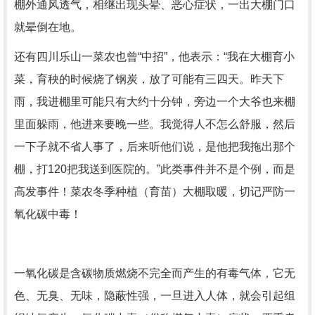
棚外通风透气，相继出现头晕、恶心症状，一出大棚门口
就晕倒在地。
还有四川乐山一菜农也曾“中招”，他表示：“我在大棚育小
菜，育秧的时候烧了钢炭，放了可能有三四天。昨天下
雨，我进棚里可能只有大约十分钟，旁边一个大爷也来棚
里面躲雨，他进来要晚一些。我觉得人不怎么舒服，然后
一下子就不省人事了，后来听他们说，是他把我拖出那个
棚，打120把我送到医院的。”此类事件并不是个例，而是
高发事件！菜农冬季种植（育苗）大棚取暖，切记严防一
氧化碳中毒！
一氧化碳是含碳物质燃烧不完全而产生的有毒气体，它无
色、无臭、无味，隐蔽性强，一旦进入人体，就会引起组