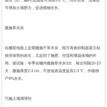
燃沼气灯，棚内.低温度可增加1-2 ℃。另外沼渣、沼液还
可增加土壤肥力，促进植物生长。
撒施草木灰
在棚室地面上定期撒施干草木灰，既可有效抑制蔬菜立枯
病等病害的发生，又起到了施肥、控湿和增温保墒的作
用。据试验：冬季在棚内撒施草木灰3次，每次间隔10-15
天，撒施厚度2-3 cm，可使地表温度提高2-3 ℃，作物增
产8%左右。
巧施土壤调理剂