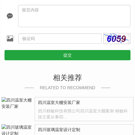
提交
相关推荐
RELATED TO RECOMMEND
四川温室大棚安装厂家
四川精敏科技有限公司四川温室大棚案例 精敏科
技主要从事四…
四川玻璃温室设计定制