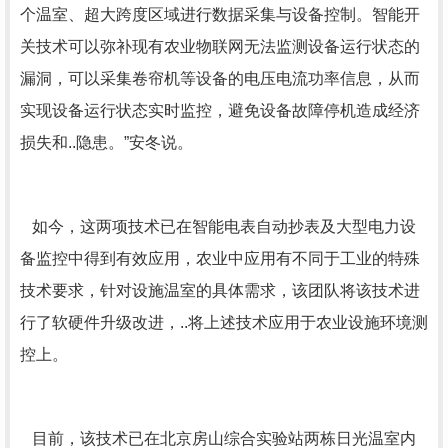
个温室、超大跨度区域进行数据采集与设备控制。智能开
关技术可以弥补现有农业物联网无法监测设备运行状态的
漏洞，可以采集卷帘机等设备的电压电流功率信息，从而
实现设备运行状态实时监控，避免设备故障停机造成经济
损失和..隐患。”安冬说。
如今，这两项技术已在智能电表自动抄表及大型电力设
备监控中得到有效应用，农业中应用有不同于工业的特殊
技术要求，针对设施温室的具体需求，该团队将该技术进
行了软硬件升级改进，..将上述技术应用于农业设施环境测
控上。
目前，该技术已在北京房山综合实验站两栋日光温室内