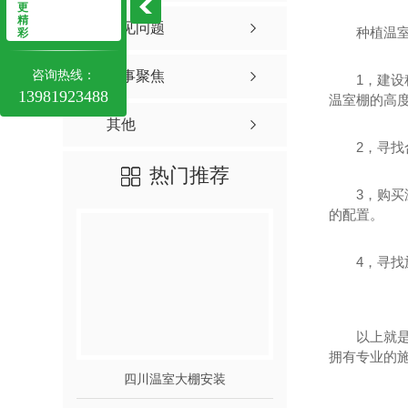
更
精
常见问题
种植温
彩
咨询热线：
时事聚焦
1，建
13981923488
温室棚的高
其他
2，寻
热门推荐
3，购
的配置。
4，寻
以上就
拥有专业的
四川温室大棚安装
四川PC