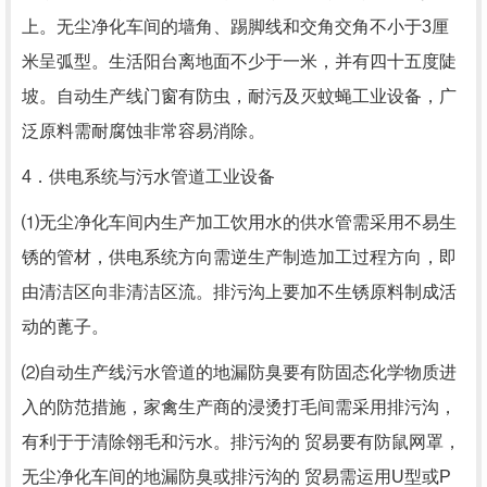
上。无尘净化车间的墙角、踢脚线和交角交角不小于3厘
米呈弧型。生活阳台离地面不少于一米，并有四十五度陡
坡。自动生产线门窗有防虫，耐污及灭蚊蝇工业设备，广
泛原料需耐腐蚀非常容易消除。
4．供电系统与污水管道工业设备
⑴无尘净化车间内生产加工饮用水的供水管需采用不易生
锈的管材，供电系统方向需逆生产制造加工过程方向，即
由清洁区向非清洁区流。排污沟上要加不生锈原料制成活
动的蓖子。
⑵自动生产线污水管道的地漏防臭要有防固态化学物质进
入的防范措施，家禽生产商的浸烫打毛间需采用排污沟，
有利于于清除翎毛和污水。排污沟的 贸易要有防鼠网罩，
无尘净化车间的地漏防臭或排污沟的 贸易需运用U型或P