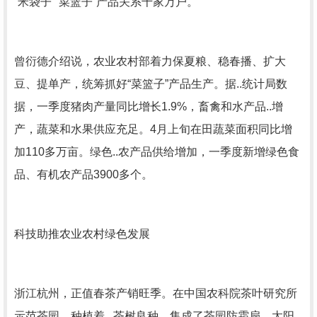
“米袋子”“菜篮子”产品关系千家万户。
曾衍德介绍说，农业农村部着力保夏粮、稳春播、扩大
豆、提单产，统筹抓好“菜篮子”产品生产。据..统计局数
据，一季度猪肉产量同比增长1.9%，畜禽和水产品..增
产，蔬菜和水果供应充足。4月上旬在田蔬菜面积同比增
加110多万亩。绿色..农产品供给增加，一季度新增绿色食
品、有机农产品3900多个。
科技助推农业农村绿色发展
浙江杭州，正值春茶产销旺季。在中国农科院茶叶研究所
示范茶园，种植着...茶树良种，集成了茶园防霜扇、太阳