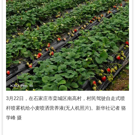
3月22日，在石家庄市栾城区南高村，村民驾驶自走式喷
杆喷雾机给小麦喷洒营养液(无人机照片)。新华社记者 骆
学峰 摄